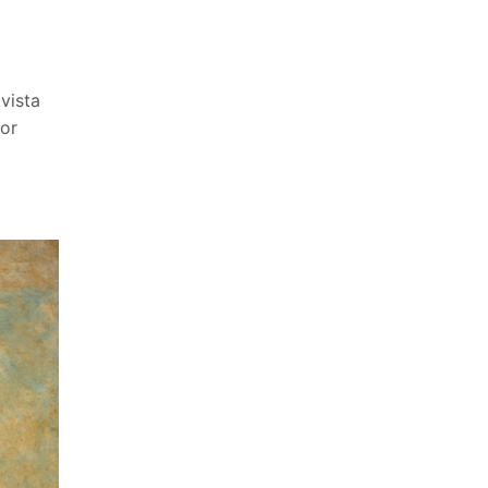
 vista
por